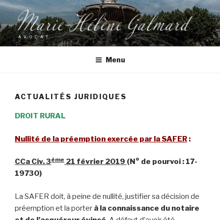
Aller
au
contenu
AVOCAT
principal
Menu
ACTUALITÉS JURIDIQUES
DROIT RURAL
Nullité de la préemption exercée par la SAFER
:
ème
CCa Civ. 3
21 février 2019
(N° de pourvoi : 17-
19730)
La SAFER doit, à peine de nullité, justifier sa décision de
préemption et la porter
à la connaissance du notaire
et de l’acquéreur évincé
. A défaut d’avoir été